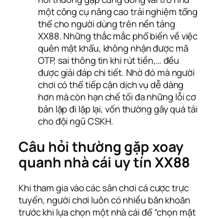
một công cụ nâng cao trải nghiệm tổng
thể cho người dùng trên nền tảng
XX88. Những thắc mắc phổ biến về việc
quên mật khẩu, không nhận được mã
OTP, sai thông tin khi rút tiền,… đều
được giải đáp chi tiết. Nhờ đó mà người
chơi có thể tiếp cận dịch vụ dễ dàng
hơn mà còn hạn chế tối đa những lỗi cơ
bản lặp đi lặp lại, vốn thường gây quá tải
cho đội ngũ CSKH.
Câu hỏi thường gặp xoay
quanh nhà cái uy tín XX88
Khi tham gia vào các sân chơi cá cược trực
tuyến, người chơi luôn có nhiều băn khoăn
trước khi lựa chọn một nhà cái để “chọn mặt