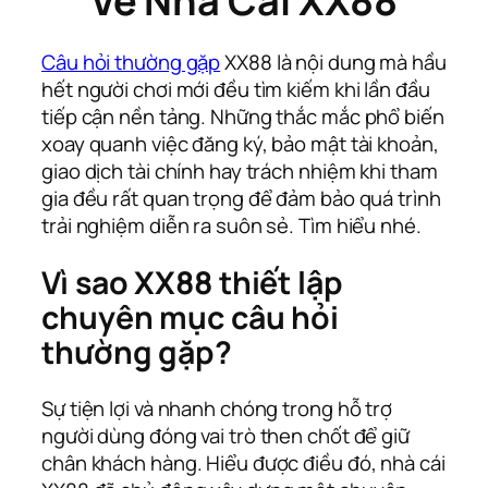
Về Nhà Cái XX88
Câu hỏi thường gặp
XX88 là nội dung mà hầu
hết người chơi mới đều tìm kiếm khi lần đầu
tiếp cận nền tảng. Những thắc mắc phổ biến
xoay quanh việc đăng ký, bảo mật tài khoản,
giao dịch tài chính hay trách nhiệm khi tham
gia đều rất quan trọng để đảm bảo quá trình
trải nghiệm diễn ra suôn sẻ. Tìm hiểu nhé.
Vì sao XX88 thiết lập
chuyên mục câu hỏi
thường gặp?
Sự tiện lợi và nhanh chóng trong hỗ trợ
người dùng đóng vai trò then chốt để giữ
chân khách hàng. Hiểu được điều đó, nhà cái