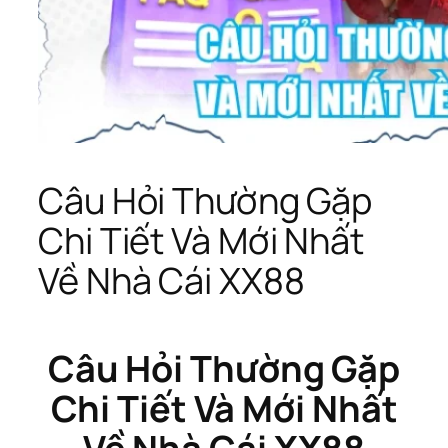
Câu Hỏi Thường Gặp
Chi Tiết Và Mới Nhất
Về Nhà Cái XX88
Câu Hỏi Thường Gặp
Chi Tiết Và Mới Nhất