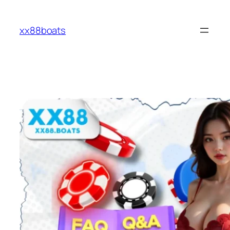
Chuyển
đến
xx88boats
phần
nội
dung