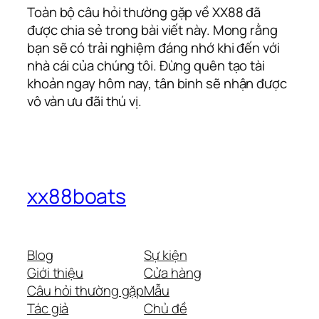
Toàn bộ câu hỏi thường gặp về XX88 đã
được chia sẻ trong bài viết này. Mong rằng
bạn sẽ có trải nghiệm đáng nhớ khi đến với
nhà cái của chúng tôi. Đừng quên tạo tài
khoản ngay hôm nay, tân binh sẽ nhận được
vô vàn ưu đãi thú vị.
xx88boats
Blog
Sự kiện
Giới thiệu
Cửa hàng
Câu hỏi thường gặp
Mẫu
Tác giả
Chủ đề